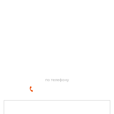
Запросите прайс-лист
по телефону
8-800-777-77-31
Оставьте заявку