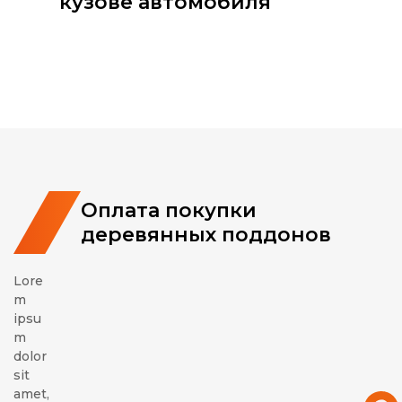
кузове автомобиля
Оплата покупки
деревянных поддонов
Lore
m
ipsu
m
dolor
sit
amet,